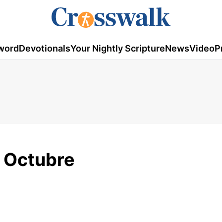
word
Devotionals
Your Nightly Scripture
News
Video
P
e Octubre