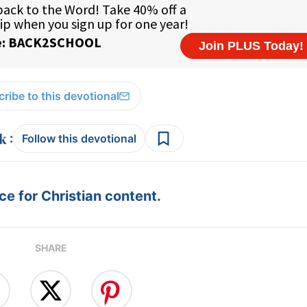
ribe to this devotional
:
Follow this devotional
e for Christian content.
SHARE