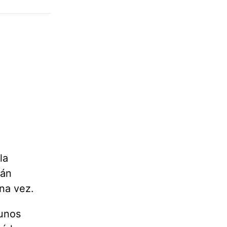
la
tán
una vez.
 unos