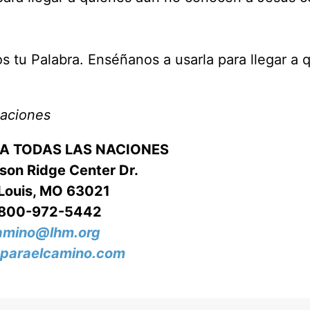
os tu Palabra. Enséñanos a usarla para llegar a 
Naciones
RA TODAS LAS NACIONES
on Ridge Center Dr.
 Louis, MO 63021
-800-972-5442
amino@lhm.org
paraelcamino.com