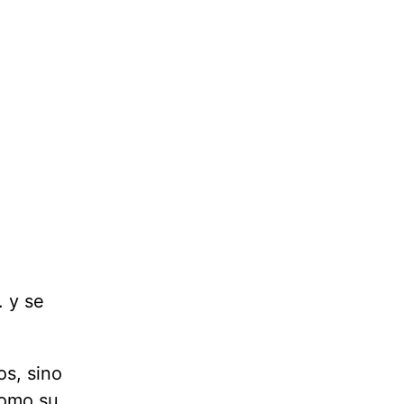
. y se
os, sino
como su