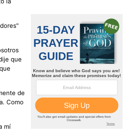
ó la
adores"
osotros
ije que
 que
 mente de
lla. Como
a mí