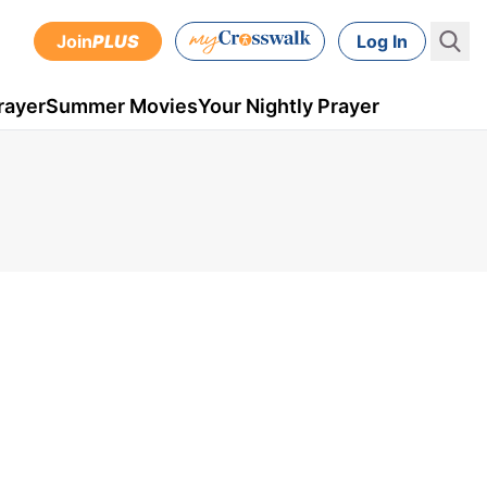
Join
PLUS
Log In
rayer
Summer Movies
Your Nightly Prayer