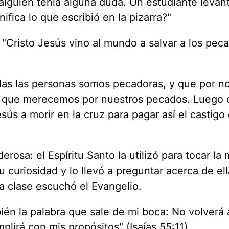
alguien tenía alguna duda. Un estudiante levant
nifica lo que escribió en la pizarra?"
: "Cristo Jesús vino al mundo a salvar a los pec
das las personas somos pecadoras, y que por n
 que merecemos por nuestros pecados. Luego d
sús a morir en la cruz para pagar así el castigo
rosa: el Espíritu Santo la utilizó para tocar la
u curiosidad y lo llevó a preguntar acerca de e
a clase escuchó el Evangelio.
mbién la palabra que sale de mi boca: No volverá 
lirá con mis propósitos" (Isaías 55:11).