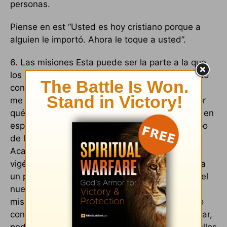
personas.
Piense en est “Usted es hoy cristiano porque a
alguien le importó. Ahora le toque a usted”.
6. Las misiones Esta puede ser la parte a la que
los cristianos más le temen: "Señor, yo no puedo
con las serpientes y los bichos... ¡. Por favor no
me mandes a la selva como un misionero"! ¿Por
qué doblamos el trabajo con el viejo de 4 años en
esperanzas de obtener un paso para ir al campo
de la misión? Permítame poner el registro rect
Acaso no en el primer siglo de la iglesia o en el
vigésimo primero Dios manda a cada cristiano a
un país extranjero. Pero en el primer siglo y en el
nuestro, El nos llama a tomar parte en las
misiones del mundo. Eso significa ver al mundo
con los ojos de Dios (Mateo 9:36). Podemos orar,