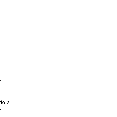
o.
do a
n