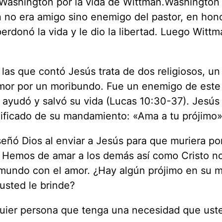
e Washington por la vida de Wittman.Washington
no era amigo sino enemigo del pastor, en hono
rdonó la vida y le dio la libertad. Luego Wittm
las que contó Jesús trata de dos religiosos, un
amor por un moribundo. Fue un enemigo de est
lo ayudó y salvó su vida (Lucas 10:30-37). Jesús
ignificado de su mandamiento: «Ama a tu prójimo»
señó Dios al enviar a Jesús para que muriera po
 Hemos de amar a los demás así como Cristo n
 mundo con el amor. ¿Hay algún prójimo en su
usted le brinde?
quier persona que tenga una necesidad que us