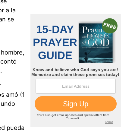
 se
r a la
an se
e hombre,
 contó
.
r
os amó (1
 mundo
ted pueda