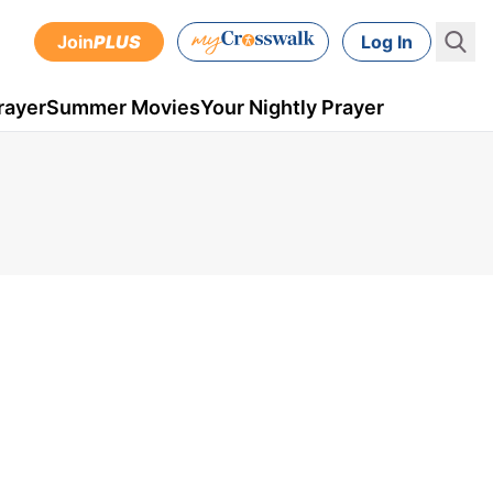
Join
PLUS
Log In
rayer
Summer Movies
Your Nightly Prayer