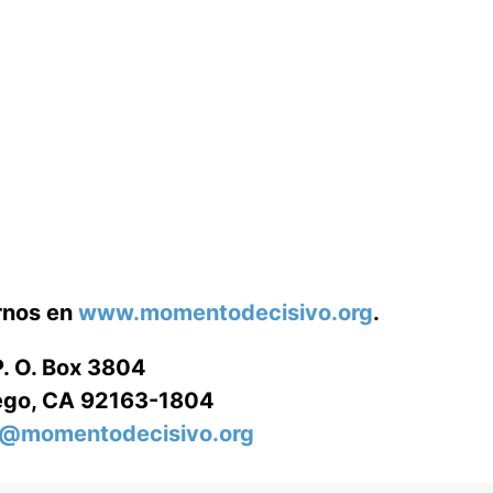
arnos en
www.momentodecisivo.org
.
P. O. Box 3804
ego, CA 92163-1804
o@momentodecisivo.org