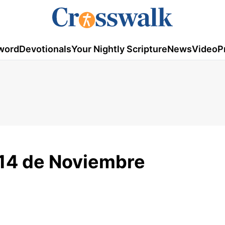
word
Devotionals
Your Nightly Scripture
News
Video
P
-14 de Noviembre