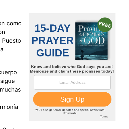
ron como
on
. Puesto
la
 cuerpo
 sigue
e muchas
armonía