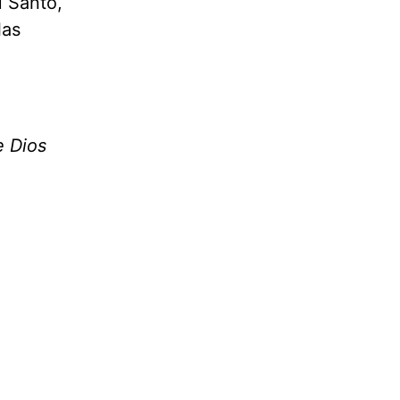
u Santo,
las
e Dios