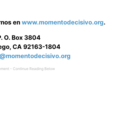
arnos en
www.momentodecisivo.org
.
P. O. Box 3804
ego, CA 92163-1804
o@momentodecisivo.org