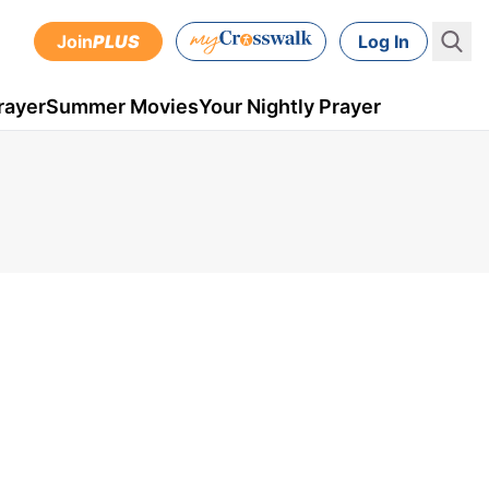
Join
PLUS
Log In
rayer
Summer Movies
Your Nightly Prayer