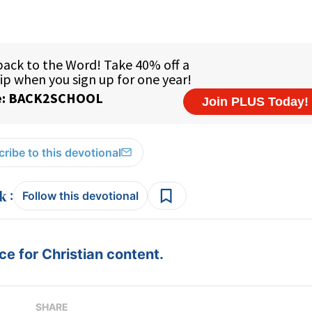
ribe to this devotional
:
Follow this devotional
e for Christian content.
SHARE