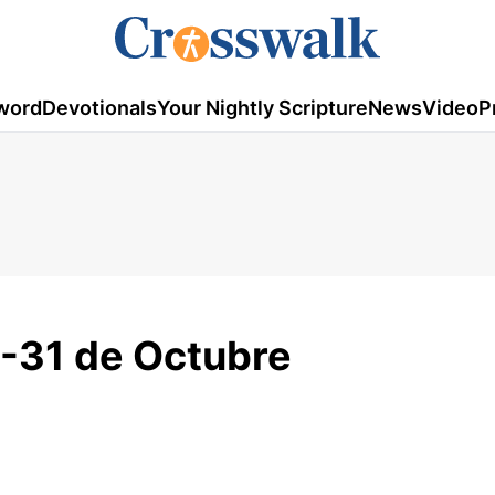
word
Devotionals
Your Nightly Scripture
News
Video
P
-31 de Octubre