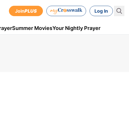
Join
PLUS
Log In
rayer
Summer Movies
Your Nightly Prayer