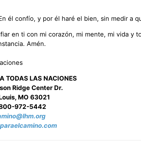
En él confío, y por él haré el bien, sin medir a q
r en ti con mi corazón, mi mente, mi vida y t
unstancia. Amén.
Naciones
RA TODAS LAS NACIONES
on Ridge Center Dr.
 Louis, MO 63021
-800-972-5442
amino@lhm.org
paraelcamino.com