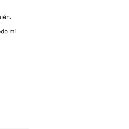
uién.
odo mi