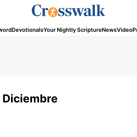
word
Devotionals
Your Nightly Scripture
News
Video
P
e Diciembre