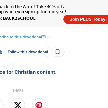
ribe to this devotional
:
Follow this devotional
e for Christian content.
SHARE