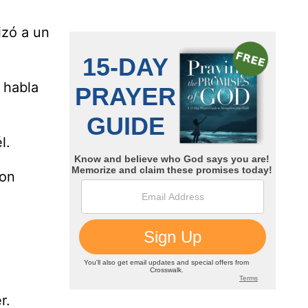
izó a un
 habla
l.
con
r.