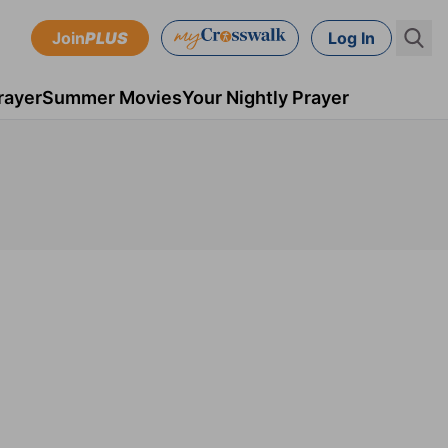
Join
PLUS
Log In
rayer
Summer Movies
Your Nightly Prayer