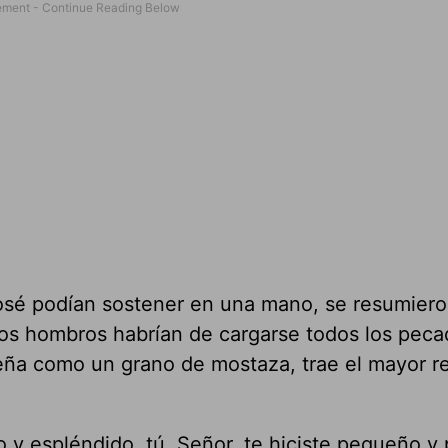
José podían sostener en una mano, se resumiero
os hombros habrían de cargarse todos los peca
ña como un grano de mostaza, trae el mayor r
 y espléndido, tú, Señor, te hiciste pequeño y