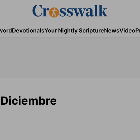
word
Devotionals
Your Nightly Scripture
News
Video
P
e Diciembre