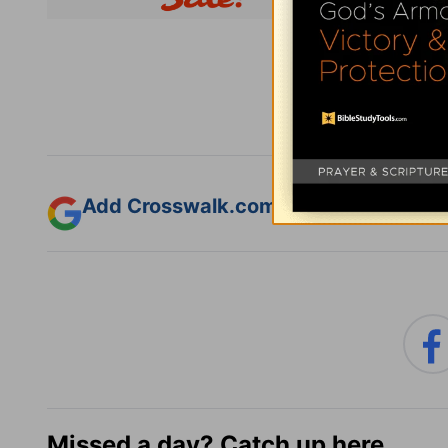
Subsc
Add Crosswalk.com as a trusted sourc
Missed a day? Catch up here.