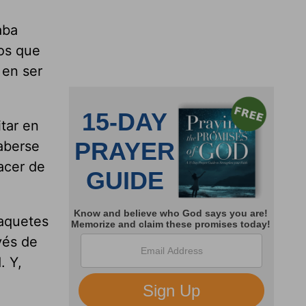
aba
los que
 en ser
tar en
haberse
acer de
paquetes
vés de
. Y,