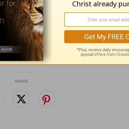
ribe to this devotional
:
Follow this devotional
e for Christian content.
SHARE