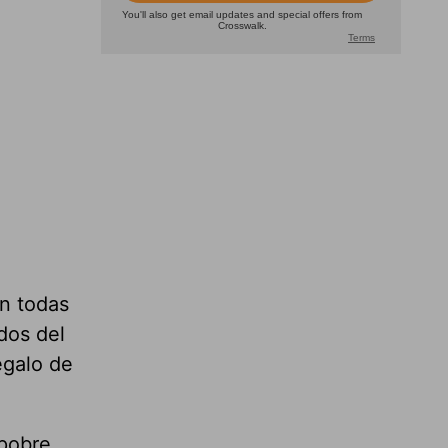
n todas
dos del
egalo de
 pobre