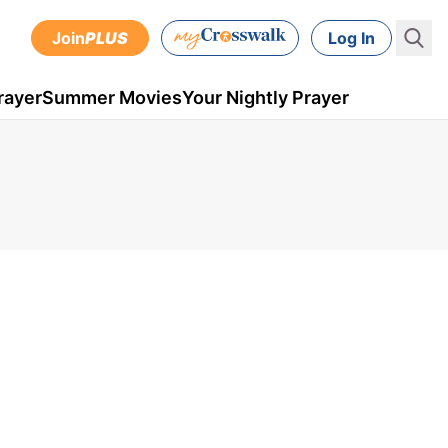
Join
PLUS
Log In
rayer
Summer Movies
Your Nightly Prayer