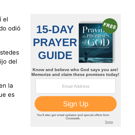
 el
do odió
ustedes
ijo del
en la
que es