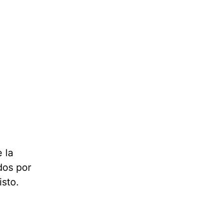
 la
dos por
sto.