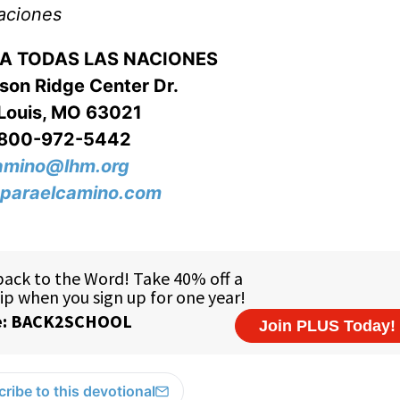
aciones
RA TODAS LAS NACIONES
on Ridge Center Dr.
 Louis, MO 63021
-800-972-5442
amino@lhm.org
paraelcamino.com
ribe to this devotional