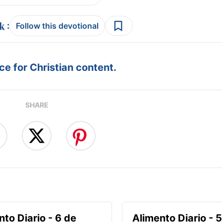
:
Follow this devotional
e for Christian content.
SHARE
nto Diario - 6 de
Alimento Diario - 