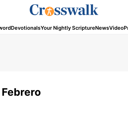
word
Devotionals
Your Nightly Scripture
News
Video
P
e Febrero