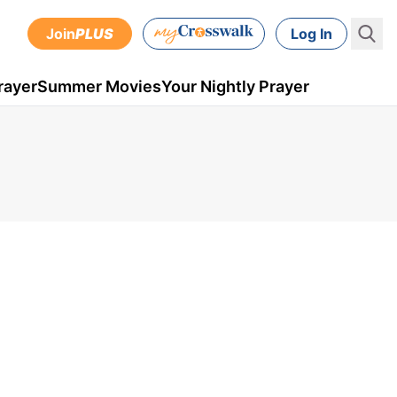
Join
PLUS
Log In
rayer
Summer Movies
Your Nightly Prayer