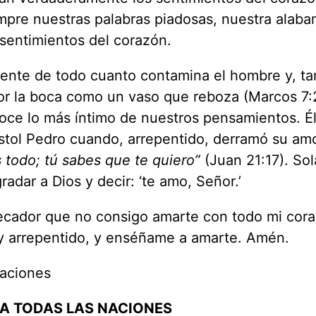
mpre nuestras palabras piadosas, nuestra alaba
 sentimientos del corazón.
uente de todo cuanto contamina el hombre y, ta
or la boca como un vaso que reboza (Marcos 7:
onoce lo más íntimo de nuestros pensamientos. Él
stol Pedro cuando, arrepentido, derramó su am
s todo; tú sabes que te quiero”
(Juan 21:17). So
dar a Dios y decir: ‘te amo, Señor.’
cador que no consigo amarte con todo mi cora
y arrepentido, y enséñame a amarte. Amén.
Naciones
RA TODAS LAS NACIONES