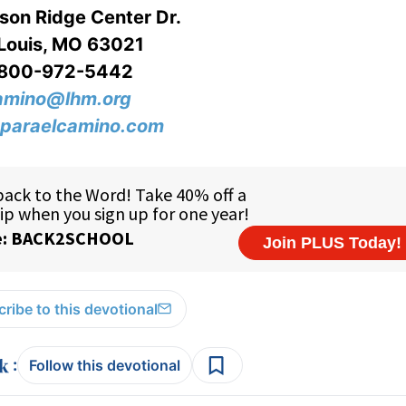
on Ridge Center Dr.
 Louis, MO 63021
-800-972-5442
amino@lhm.org
paraelcamino.com
ribe to this devotional
:
Follow this devotional