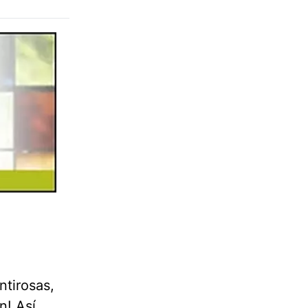
ntirosas,
n! Así