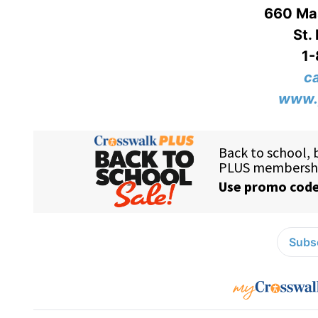
660 Mas
St.
1
c
www.
Subsc