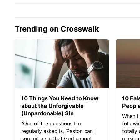
Trending on Crosswalk
10 Things You Need to Know
10 Fal
about the Unforgivable
People
(Unpardonable) Sin
When I 
“One of the questions I'm
followi
regularly asked is, ‘Pastor, can I
totally
commit a sin that God cannot
making 