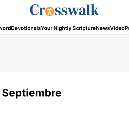
word
Devotionals
Your Nightly Scripture
News
Video
P
e Septiembre