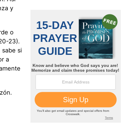
nza y
rde o
20-23).
 sabe si
or a
lamente
zón.