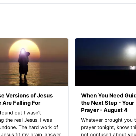
se Versions of Jesus
When You Need Guid
 Are Falling For
the Next Step - Your
Prayer - August 4
found out I wasn’t
ng the real Jesus, I was
Whatever brought you t
 undone. The hard work of
prayer tonight, know thi
Jesus fit my brain, answer
not confused about your