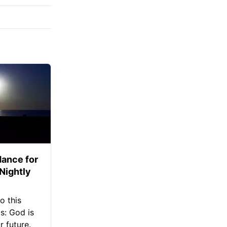
ance for
 Nightly
o this
s: God is
 future.