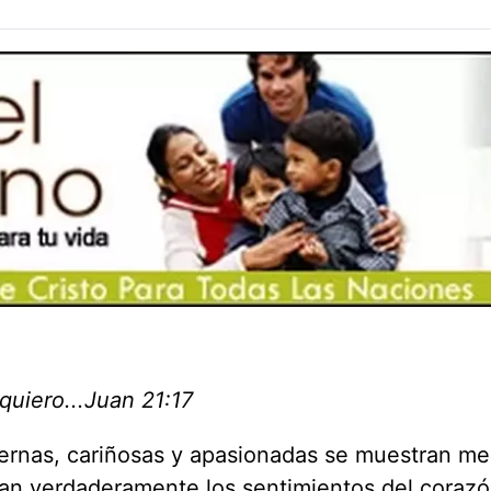
quiero...Juan 21:17
ernas, cariñosas y apasionadas se muestran me
jan verdaderamente los sentimientos del corazó