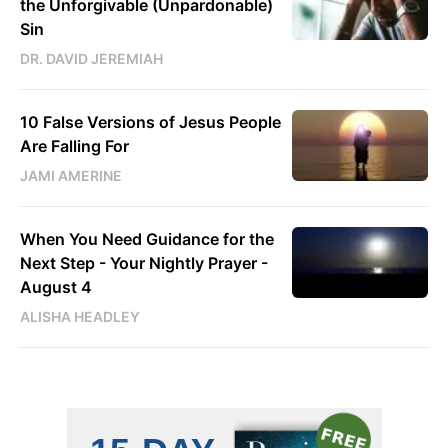
the Unforgivable (Unpardonable)
Sin
DR. DAVID JEREMIAH
10 False Versions of Jesus People
Are Falling For
JAMI AMERINE
When You Need Guidance for the
Next Step - Your Nightly Prayer -
August 4
ALISHA HEADLEY