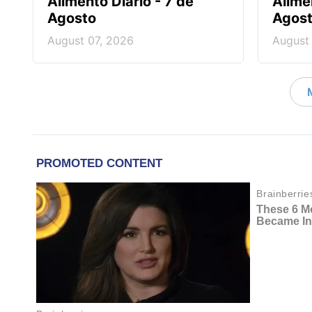
Alimento Diario - 7 de
Alime
Agosto
Agos
August 07, 2026
August