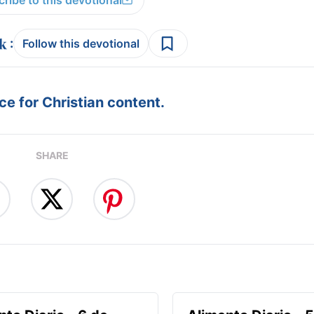
ribe to this devotional
:
Follow this devotional
e for Christian content.
SHARE