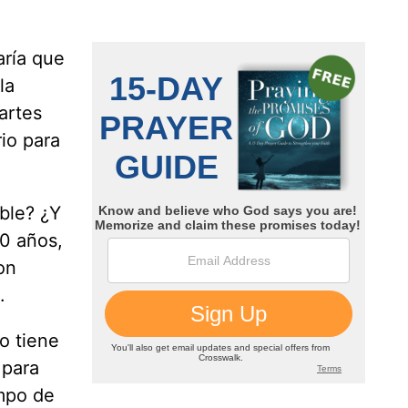
aría que
la
artes
io para
ble? ¿Y
20 años,
on
.
o tiene
 para
empo de