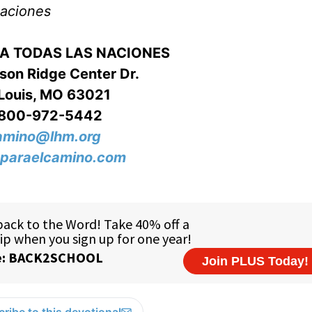
Naciones
RA TODAS LAS NACIONES
on Ridge Center Dr.
 Louis, MO 63021
-800-972-5442
amino@lhm.org
paraelcamino.com