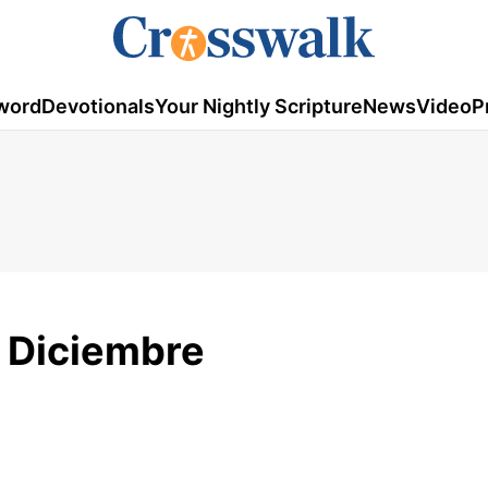
word
Devotionals
Your Nightly Scripture
News
Video
P
e Diciembre