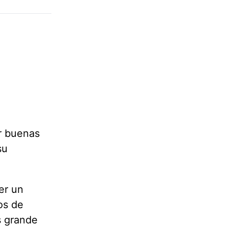
r buenas
su
er un
os de
s grande