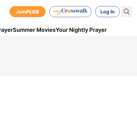
Join
PLUS
Log In
rayer
Summer Movies
Your Nightly Prayer