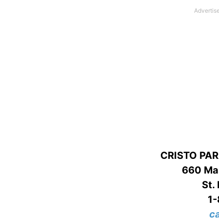
CRISTO PA
660 Mas
St.
1
c