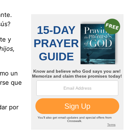
ante.
sús?
te y
hijos,
como un
rse que
dar por