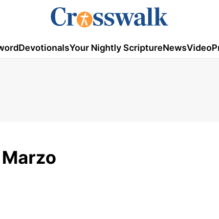
word
Devotionals
Your Nightly Scripture
News
Video
P
e Marzo