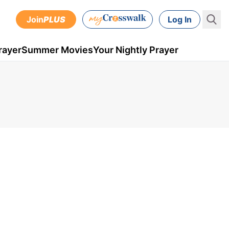
Join
PLUS
Log In
rayer
Summer Movies
Your Nightly Prayer