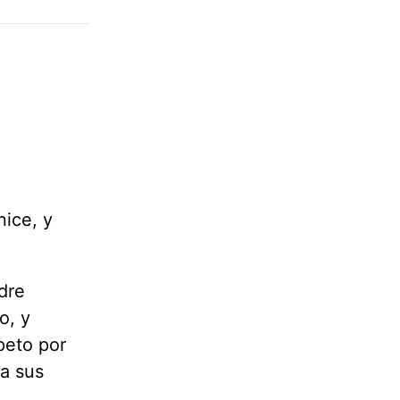
nice, y
dre
o, y
peto por
 a sus