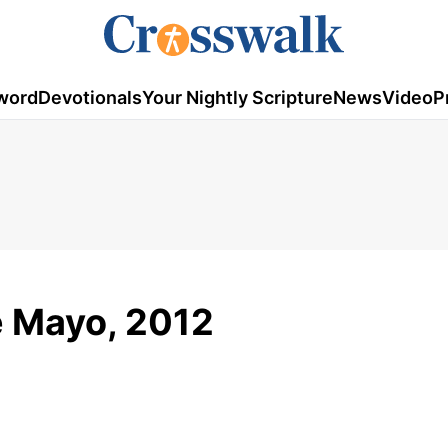
word
Devotionals
Your Nightly Scripture
News
Video
P
e Mayo, 2012