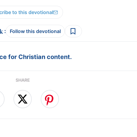
ribe to this devotional
:
Follow this devotional
e for Christian content.
SHARE