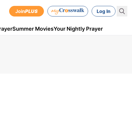
Join
PLUS
Log In
rayer
Summer Movies
Your Nightly Prayer