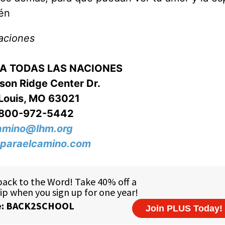
én
aciones
RA TODAS LAS NACIONES
on Ridge Center Dr.
 Louis, MO 63021
-800-972-5442
amino@lhm.org
paraelcamino.com