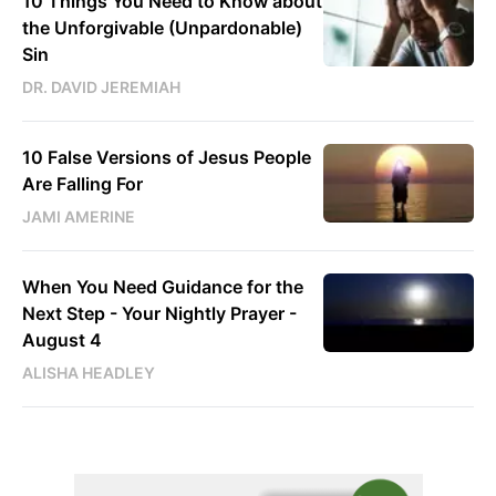
10 Things You Need to Know about
the Unforgivable (Unpardonable)
Sin
DR. DAVID JEREMIAH
10 False Versions of Jesus People
Are Falling For
JAMI AMERINE
When You Need Guidance for the
Next Step - Your Nightly Prayer -
August 4
ALISHA HEADLEY