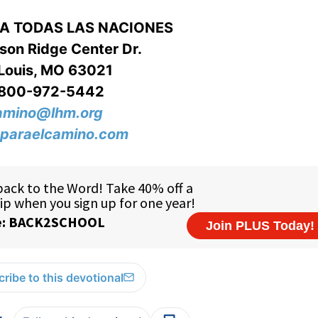
RA TODAS LAS NACIONES
on Ridge Center Dr.
 Louis, MO 63021
-800-972-5442
amino@lhm.org
paraelcamino.com
ribe to this devotional