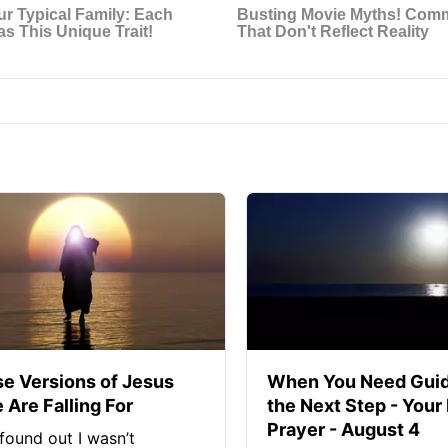
se Versions of Jesus
When You Need Guid
 Are Falling For
the Next Step - Your
Prayer - August 4
found out I wasn’t