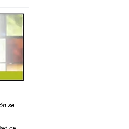
zón se
dad de