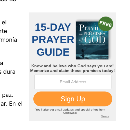
 el
rte
armonía
ma
s dura
 paz.
r. En el