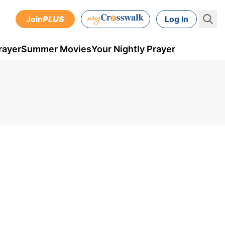
Join
PLUS
Log In
rayer
Summer Movies
Your Nightly Prayer