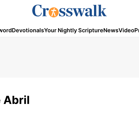
word
Devotionals
Your Nightly Scripture
News
Video
P
 Abril