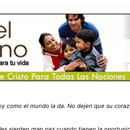
 doy como el mundo la da. No dejen que su cora
es sienten gran paz cuando tienen la oportuni