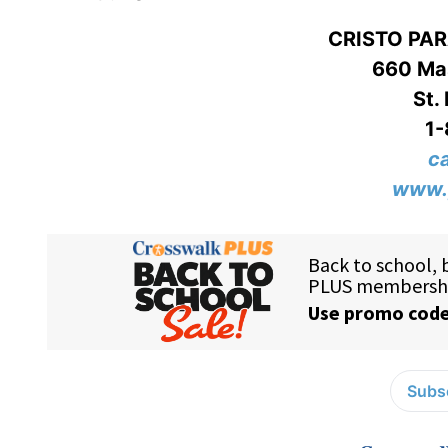
CRISTO PA
660 Mas
St.
1
c
www.
Subsc