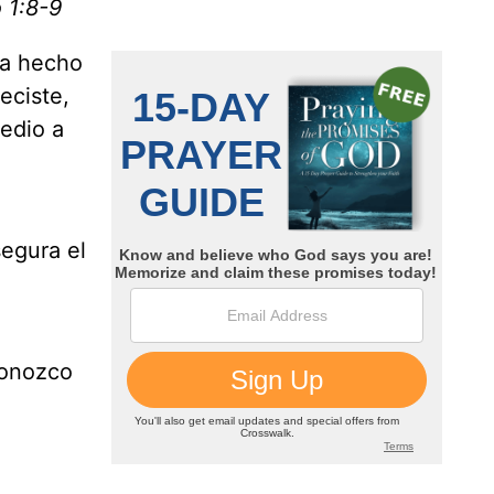
 1:8-9
ha hecho
eciste,
medio a
segura el
conozco