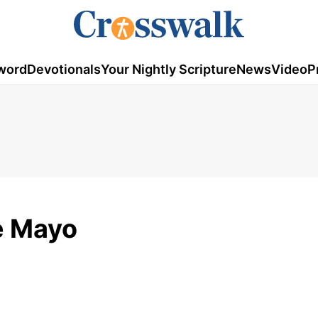
word
Devotionals
Your Nightly Scripture
News
Video
P
e Mayo