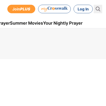
Join
PLUS
Log In
rayer
Summer Movies
Your Nightly Prayer