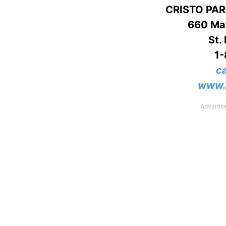
CRISTO PA
660 Mas
St.
1
c
www.