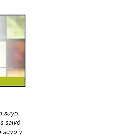
o suyo.
os salvó
o suyo y