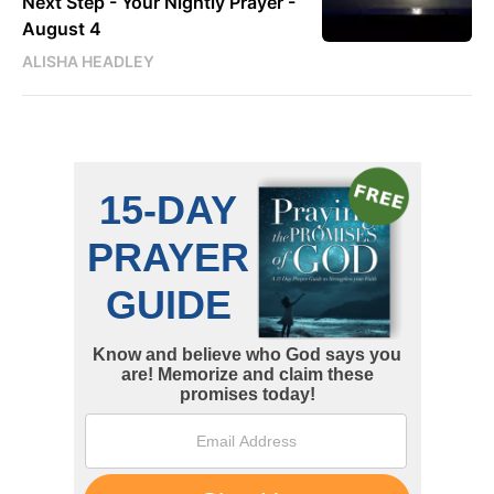
Next Step - Your Nightly Prayer -
August 4
ALISHA HEADLEY