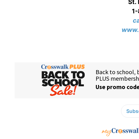
St.
1
c
www.
Subsc