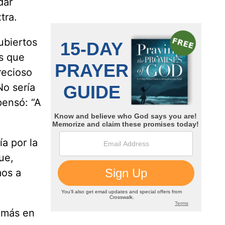
dar
tra.
ubiertos
ás que
recioso
No sería
pensó: “A
a por la
ue,
mos a
demás en