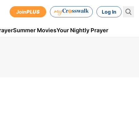
Join
PLUS
Log In
rayer
Summer Movies
Your Nightly Prayer