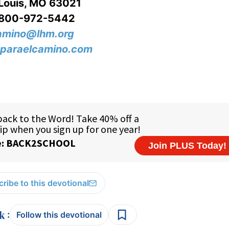
 Louis, MO 63021
-800-972-5442
amino@lhm.org
paraelcamino.com
ribe to this devotional
:
Follow this devotional