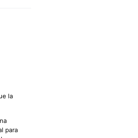
ue la
una
l para