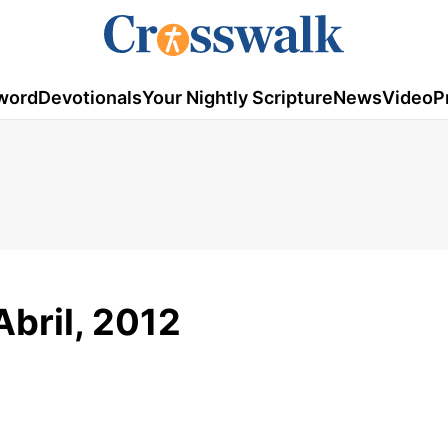
word
Devotionals
Your Nightly Scripture
News
Video
P
Abril, 2012